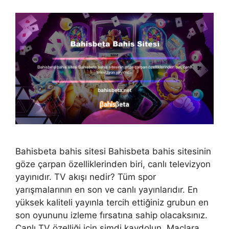
Bahisbeta bahis sitesi Bahisbeta bahis sitesinin
göze çarpan özelliklerinden biri, canlı televizyon
yayınıdır. TV akışı nedir? Tüm spor
yarışmalarının en son ve canlı yayınlarıdır. En
yüksek kaliteli yayınla tercih ettiğiniz grubun en
son oyununu izleme fırsatına sahip olacaksınız.
Canlı TV özelliği için şimdi kaydolun. Maçlara