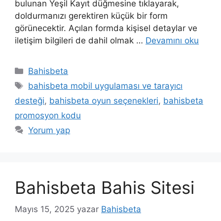
bulunan Yeşil Kayıt düğmesine tıklayarak,
doldurmanızı gerektiren küçük bir form
görünecektir. Açılan formda kişisel detaylar ve
iletişim bilgileri de dahil olmak …
Devamını oku
Kategoriler
Bahisbeta
Etiketler
bahisbeta mobil uygulaması ve tarayıcı
desteği
,
bahisbeta oyun seçenekleri
,
bahisbeta
promosyon kodu
Yorum yap
Bahisbeta Bahis Sitesi
Mayıs 15, 2025
yazar
Bahisbeta