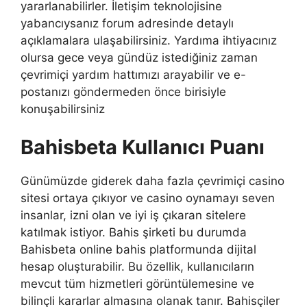
yararlanabilirler. İletişim teknolojisine
yabancıysanız forum adresinde detaylı
açıklamalara ulaşabilirsiniz. Yardıma ihtiyacınız
olursa gece veya gündüz istediğiniz zaman
çevrimiçi yardım hattımızı arayabilir ve e-
postanızı göndermeden önce birisiyle
konuşabilirsiniz
Bahisbeta Kullanıcı Puanı
Günümüzde giderek daha fazla çevrimiçi casino
sitesi ortaya çıkıyor ve casino oynamayı seven
insanlar, izni olan ve iyi iş çıkaran sitelere
katılmak istiyor. Bahis şirketi bu durumda
Bahisbeta online bahis platformunda dijital
hesap oluşturabilir. Bu özellik, kullanıcıların
mevcut tüm hizmetleri görüntülemesine ve
bilinçli kararlar almasına olanak tanır. Bahisçiler