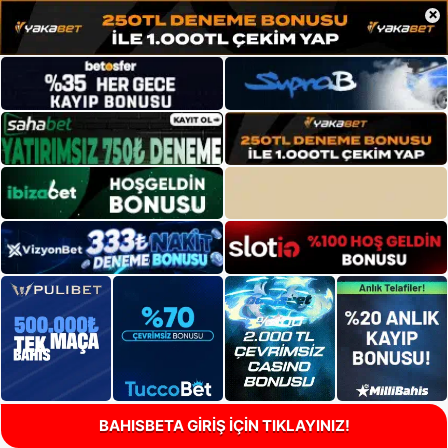
×
BAHISBETA GİRİŞ İÇİN TIKLAYINIZ!