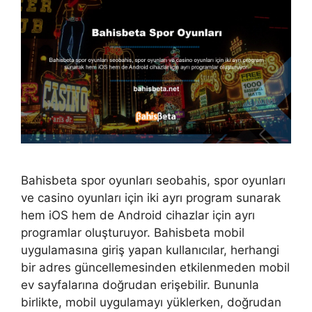
Bahisbeta spor oyunları seobahis, spor oyunları
ve casino oyunları için iki ayrı program sunarak
hem iOS hem de Android cihazlar için ayrı
programlar oluşturuyor. Bahisbeta mobil
uygulamasına giriş yapan kullanıcılar, herhangi
bir adres güncellemesinden etkilenmeden mobil
ev sayfalarına doğrudan erişebilir. Bununla
birlikte, mobil uygulamayı yüklerken, doğrudan