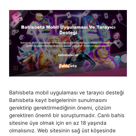
Bahisbeta mobil uygulaması ve tarayıcı desteği
Bahisbeta kayıt belgelerinin sunulmasını
gerektirip gerektirmediğinin önemi, çözüm
gerektiren önemli bir soruşturmadır. Canlı bahis
sitesine üye olmak için en az 18 yaşında
olmalısınız. Web sitesinin sağ üst köşesinde