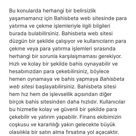
Bu konularda herhangi bir belirsizlik
yaşamamanız için Bahisbeta web sitesinde para
yatırma ve çekme işlemleriyle ilgili bilgileri
burada bulabilirsiniz. Bahisbeta web sitesi
düzgün bir şekilde çalışıyor ve kullanıcıların para
çekme veya para yatırma işlemleri sırasında
herhangi bir sorunla karşılaşmaması gerekiyor.
Hızlı ve kolay bir şekilde bahis oynayabilir ve
hesabınızdan para çekebilirsiniz, böylece
hemen oynamaya ve bahis yapmaya
Bahisbeta
web sitesi
başlayabilirsiniz. Bahisbeta sitesi
hem hız hem de işlevsellik açısından diğer
birçok bahis sitesinden daha hızlıdır. Kullanıcılar
bu hizmetle kolay ve güvenli bir şekilde para
çekebilir ve yatırım yapabilir. Finans ekibimizin
coşkusu ve kararlılığı yakın gelecekte büyük
olasılıkla bir satın alma fırsatına yol açacaktır.