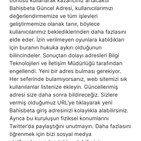
bonusu kullanarak kazancınız artacaktır
Bahisbeta Güncel Adresi, kullanıcılarımızı
değerlendirmemize ve tüm işlevleri
geliştirmemize olanak tanır, böylece
kullanıcılarımız beklediklerinden daha fazlasını
elde eder. İzin verilmeyen oyunlara katıldıkları
için buranın hukuka aykırı olduğunun
bilincindeler. Sonuçtan dolayı adresleri Bilgi
Teknolojileri ve İletişim Müdürlüğü tarafından
engellendi. Yeni bir adres bulması gerekiyor.
Her seferinde bulamıyorsanız, web sitemizi sık
kullanılanlar listenize ekleyin. Güncellenmiş
adresi size daha sonra bildireceğiz. Sizlere
vermiş olduğumuz URL’ye tıklayarak yeni
Bahisbeta giriş adresinizi kolaylıkla alabilirsiniz.
Ayrıca bu kuruluşun fiziksel konumlarını
Twitter’da paylaştığını unutmayın. Daha fazlasını
öğrenmek için bizi sosyal medya