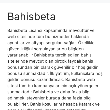
Bahisbeta
Bahisbeta Lisansı kapsamında mevcuttur ve
web sitesinde tüm bu hizmetler hakkında
ayrıntılar ve altyapı sorguları sağlar. Özellikle
güvenilirliğini sorgulayanlar bu bilgiden
yararlanabilir Bahisbeta tercih edilen bahis
sitelerinde mevcut olan birçok faydalı bahis
bonusundan biri olarak güvenilir bir hoş geldin
bonusu sunmaktadır. İlk yatırım, kullanıcılara hoş
geldin bonusu kazandıracak. Bahisbeta web
sitesi tüm bu kampanyalar için açık yönergeler
sunmaktadır Bahisbeta ve daha fazla bilgi
edinmek isteyenler burada daha fazla bilgi
bulabilirler. Bahis koşullarını hesaba katarak ve