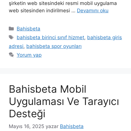
şirketin web sitesindeki resmi mobil uygulama
web sitesinden indirilmesi …
Devamını oku
Kategoriler
Bahisbeta
Etiketler
bahisbeta birinci sınıf hizmet
,
bahisbeta giris
adresi
,
bahisbeta spor oyunları
Yorum yap
Bahisbeta Mobil
Uygulaması Ve Tarayıcı
Desteği
Mayıs 16, 2025
yazar
Bahisbeta