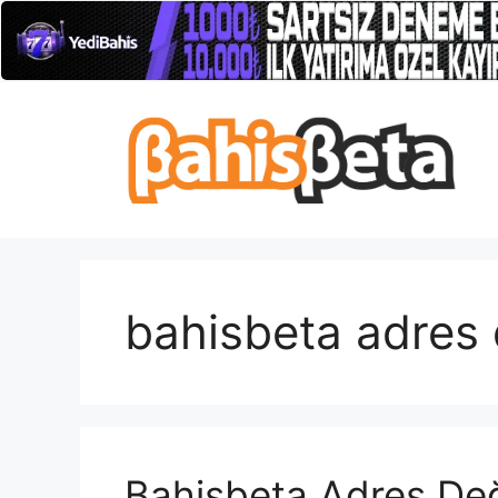
İçeriğe
atla
bahisbeta adres d
Bahisbeta Adres Deği