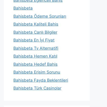
Bahisbeta Eğlenceli Bahis
Bahisbeta
Bahisbeta Ödeme Sorunları
Bahisbeta Kaliteli Bahis
Bahisbeta Canlı Bilgiler
Bahisbeta En İyi Fiyat
Bahisbeta Tv Alternatifi
Bahisbeta Hemen Katıl
Bahisbeta Hedef Bahis
Bahisbeta Erişim Sorunu
Bahisbeta Fayda Beklentileri
Bahisbeta Türk Casinolar