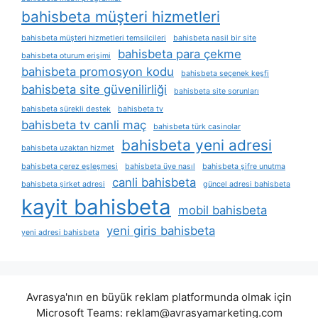
bahisbeta müşteri hizmetleri
bahisbeta müşteri hizmetleri temsilcileri
bahisbeta nasil bir site
bahisbeta para çekme
bahisbeta oturum erişimi
bahisbeta promosyon kodu
bahisbeta seçenek keşfi
bahisbeta site güvenilirliği
bahisbeta site sorunları
bahisbeta sürekli destek
bahisbeta tv
bahisbeta tv canli maç
bahisbeta türk casinolar
bahisbeta yeni adresi
bahisbeta uzaktan hizmet
bahisbeta çerez eşleşmesi
bahisbeta üye nasıl
bahisbeta şifre unutma
canli bahisbeta
bahisbeta şirket adresi
güncel adresi bahisbeta
kayit bahisbeta
mobil bahisbeta
yeni giris bahisbeta
yeni adresi bahisbeta
Avrasya'nın en büyük reklam platformunda olmak için
Microsoft Teams:
reklam@avrasyamarketing.com