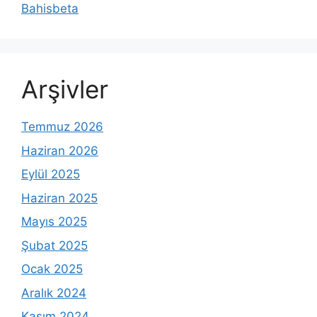
Bahisbeta
Arşivler
Temmuz 2026
Haziran 2026
Eylül 2025
Haziran 2025
Mayıs 2025
Şubat 2025
Ocak 2025
Aralık 2024
Kasım 2024