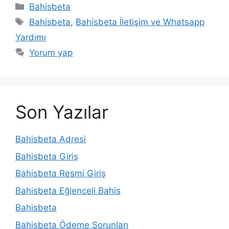
Kategoriler
Bahisbeta
Etiketler
Bahisbeta
,
Bahisbeta İletişim ve Whatsapp
Yardımı
Yorum yap
Son Yazılar
Bahisbeta Adresi
Bahisbeta Giriş
Bahisbeta Resmi Giriş
Bahisbeta Eğlenceli Bahis
Bahisbeta
Bahisbeta Ödeme Sorunları