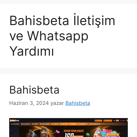
Bahisbeta İletişim
ve Whatsapp
Yardımı
Bahisbeta
Haziran 3, 2024
yazar
Bahisbeta