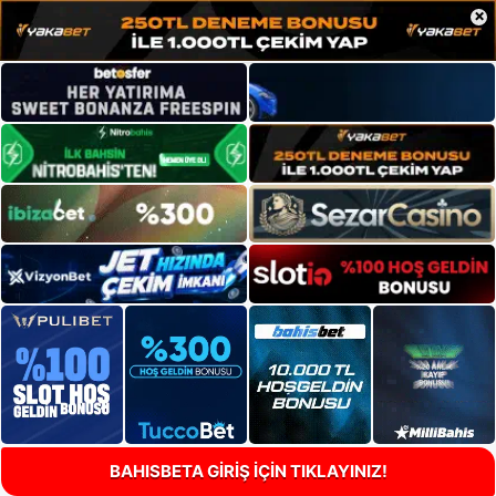
×
BAHISBETA GİRİŞ İÇİN TIKLAYINIZ!