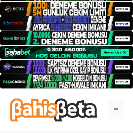
İçeriğe
atla
Menü