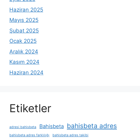
Haziran 2025
Mayıs 2025
Şubat 2025
Ocak 2025
Aralık 2024
Kasım 2024
Haziran 2024
Etiketler
bahisbeta adres
Bahisbeta
adresi bahisbeta
bahisbeta adres farklılığı
bahisbeta adres takibi